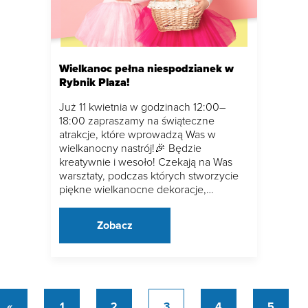
Wielkanoc pełna niespodzianek w
Rybnik Plaza!
Już 11 kwietnia w godzinach 12:00–
18:00 zapraszamy na świąteczne
atrakcje, które wprowadzą Was w
wielkanocny nastrój!🎉 Będzie
kreatywnie i wesoło! Czekają na Was
warsztaty, podczas których stworzycie
piękne wielkanocne dekoracje,…
Zobacz
«
1
2
3
4
5